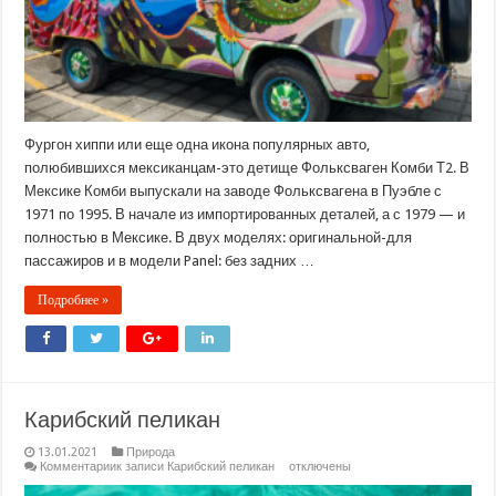
Фургон хиппи или еще одна икона популярных авто,
полюбившихся мексиканцам-это детище Фольксваген Комби Т2. В
Мексике Комби выпускали на заводе Фольксвагена в Пуэбле с
1971 по 1995. В начале из импортированных деталей, а с 1979 — и
полностью в Мексике. В двух моделях: оригинальной-для
пассажиров и в модели Panel: без задних …
Подробнее »
Карибский пеликан
13.01.2021
Природа
Комментарии
к записи Карибский пеликан
отключены