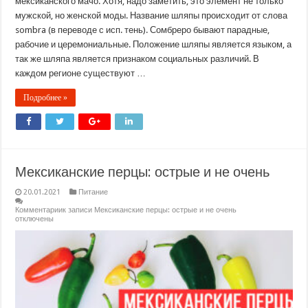
мексиканского мачо. Хотя, надо заметить, это элемент не только
мужской, но женской моды. Название шляпы происходит от слова
sombra (в переводе с исп. тень). Сомбреро бывают парадные,
рабочие и церемониальные. Положение шляпы является языком, а
так же шляпа является признаком социальных различий. В
каждом регионе существуют …
Подробнее »
Мексиканские перцы: острые и не очень
20.01.2021
Питание
Комментарии
к записи Мексиканские перцы: острые и не очень
отключены