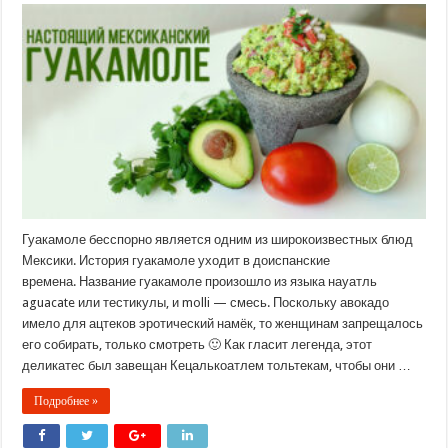
Гуакамоле бесспорно является одним из широкоизвестных блюд
Мексики. История гуакамоле уходит в доиспанские
времена. Название гуакамоле произошло из языка науатль
aguacate или тестикулы, и molli — смесь. Поскольку авокадо
имело для ацтеков эротический намёк, то женщинам запрещалось
его собирать, только смотреть 🙂 Как гласит легенда, этот
деликатес был завещан Кецалькоатлем тольтекам, чтобы они …
Подробнее »