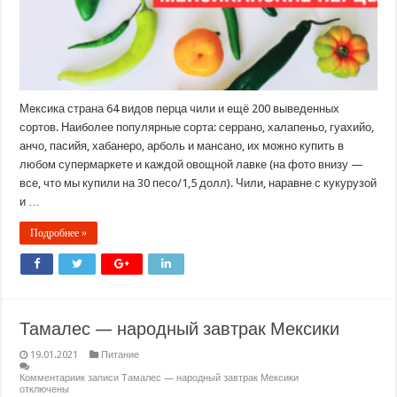
Мексика страна 64 видов перца чили и ещё 200 выведенных
сортов. Наиболее популярные сорта: серрано, халапеньо, гуахийо,
анчо, пасийя, хабанеро, арболь и мансано, их можно купить в
любом супермаркете и каждой овощной лавке (на фото внизу —
все, что мы купили на 30 песо/1,5 долл). Чили, наравне с кукурузой
и …
Подробнее »
Тамалес — народный завтрак Мексики
19.01.2021
Питание
Комментарии
к записи Тамалес — народный завтрак Мексики
отключены