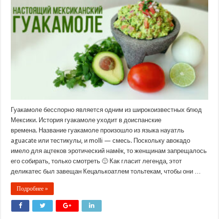
Гуакамоле бесспорно является одним из широкоизвестных блюд
Мексики. История гуакамоле уходит в доиспанские
времена. Название гуакамоле произошло из языка науатль
aguacate или тестикулы, и molli — смесь. Поскольку авокадо
имело для ацтеков эротический намёк, то женщинам запрещалось
его собирать, только смотреть 🙂 Как гласит легенда, этот
деликатес был завещан Кецалькоатлем тольтекам, чтобы они …
Подробнее »