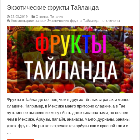
Экзотические фрукты Тайланда
22.03.2019
Ответы
,
Питание
Комментарии
к записи Экзотические фрукты Тайланда
отключены
Фрукты в Тайланде сочнее, чем в других тёплых странах и менее
сладкие. Например, в Мексике манго приторно сладкие, а в Тае
чуть менее вызревшие могут быть даже кисловатыми, но сочнее
чем в Мексике. Арбузы, папайя, ананасы, манго, дурианы, бананы,
джек-фруты. На рынке встречаются арбузы как с красной так и с
…